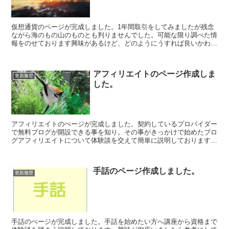
仮想通貨のページが完成しました。1年間取引をしてみましたが残念
ながら海のもの山のものとも判りませんでした。可能な限り調べた情
報をのせております興味があるけど、どのようにうすれば良いかわか
らず迷っている方はの参考となれば嬉しいです。訪問してみ...
アフィリエイトのページ作成しま
更新履歴
した。
アフィリエイトのぺージが完成しました。契約しているプロバイダー
で無料ブログが開設できる事を知り。その事がきっかけで始めたブロ
グアフィリエイトについて体験談を交えて簡単に説明しております。
興味が御座いましたら参考にして見て下さい。
手話のページ作成しました。
更新履歴
手話のぺージが完成しました。手話を始めたい方へ講座から資格まで